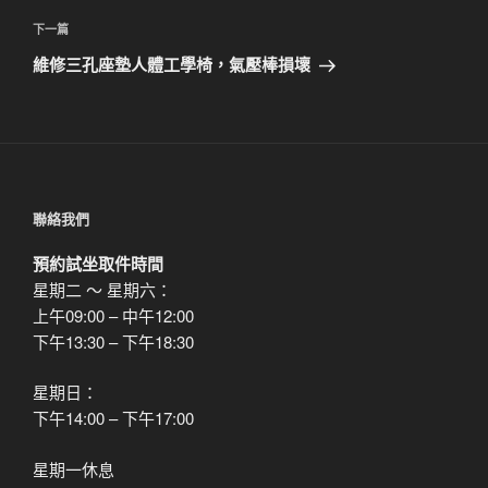
篇
覽
文
下
下一篇
章
一
維修三孔座墊人體工學椅，氣壓棒損壞
篇
文
章
聯絡我們
預約試坐取件時間
星期二 ～ 星期六：
上午09:00 – 中午12:00
下午13:30 – 下午18:30
星期日：
下午14:00 – 下午17:00
星期一休息