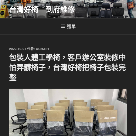
跳
台灣好椅 到府維修
至
主
要
選單
內
容
發
2022-12-21
作者:
UCHAIR
佈
包裝人體工學椅，客戶辦公室裝修中
於
怕弄髒椅子，台灣好椅把椅子包裝完
整