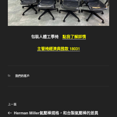
包裝人體工學椅
點我了解詳情
主管椅經濟典雅款 18031
分
我們的客戶
類
文
上
上一篇
章
一
Herman Miller氣壓棒規格，和台製氣壓棒的差異
導