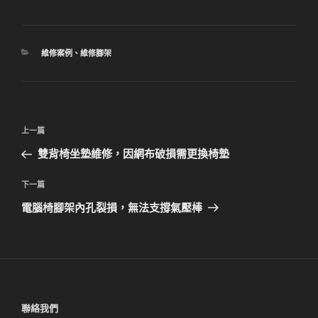
分
維修案例
、
維修腳架
類
文
上
上一篇
章
一
雙背椅坐墊維修，因網布破損需更換椅墊
導
篇
覽
文
下
下一篇
章
一
電腦椅腳架內孔裂損，無法支撐氣壓棒
篇
文
章
聯絡我們