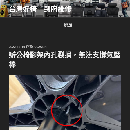
跳
台灣好椅 到府維修
至
主
要
選單
內
容
發
2022-12-16
作者:
UCHAIR
佈
辦公椅腳架內孔裂損，無法支撐氣壓
於
棒