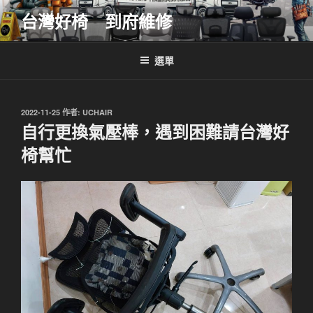
跳
台灣好椅 到府維修
至
主
要
選單
內
容
發
2022-11-25
作者:
UCHAIR
佈
自行更換氣壓棒，遇到困難請台灣好
於
椅幫忙