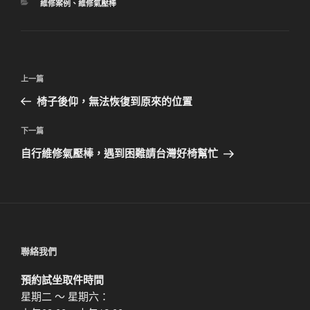
分
維修案例
、
維修氣壓棒
類
文
上
上一篇
章
一
椅子後仰，無法恢復到原來的位置
導
篇
覽
文
下
下一篇
章
一
自行維修氣壓棒，遇到困難請台灣好椅幫忙
篇
文
章
聯絡我們
預約試坐取件時間
星期二 ～ 星期六：