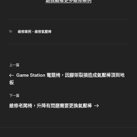
分
維修案例
、
維修氣壓棒
類
文
上
上一篇
章
一
Game Station 電競椅，因腳架裂損造成氣壓棒頂到地
導
篇
板
覽
文
章
下
下一篇
一
維修老闆椅，升降有問題需要更換氣壓棒
篇
文
章