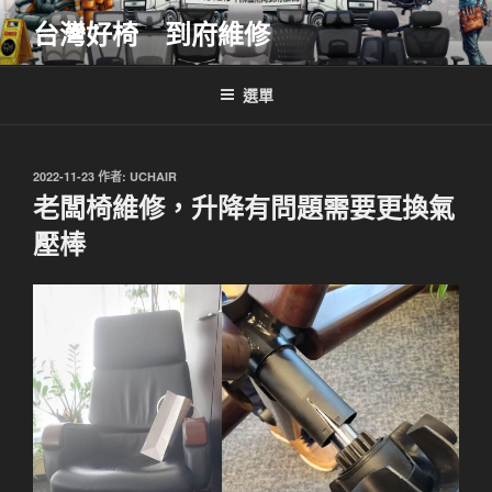
跳
台灣好椅 到府維修
至
主
要
選單
內
容
發
2022-11-23
作者:
UCHAIR
佈
老闆椅維修，升降有問題需要更換氣
於
壓棒