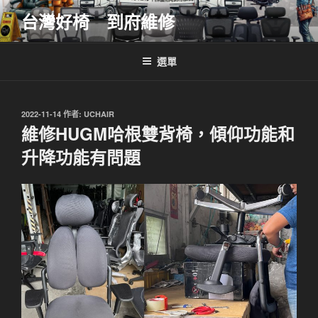
跳
台灣好椅 到府維修
至
主
要
選單
內
容
發
2022-11-14
作者:
UCHAIR
佈
維修HUGM哈根雙背椅，傾仰功能和
於
升降功能有問題