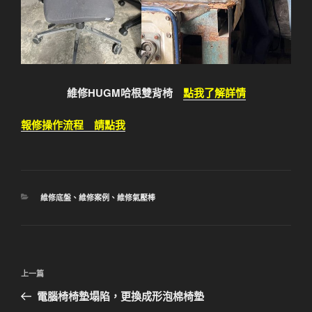
維修HUGM哈根雙背椅
點我了解詳情
報修操作流程 請點我
分
維修底盤
、
維修案例
、
維修氣壓棒
類
文
上
上一篇
章
一
電腦椅椅墊塌陷，更換成形泡棉椅墊
導
篇