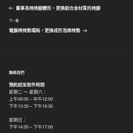
章
一
董事長椅椅腳變形，更換鋁合金材質的椅腳
導
篇
覽
文
下
下一篇
章
一
電腦椅椅墊塌陷，更換成形泡棉椅墊
篇
文
章
聯絡我們
預約試坐取件時間
星期二 ～ 星期六：
上午09:00 – 中午12:00
下午13:30 – 下午18:30
星期日：
下午14:00 – 下午17:00