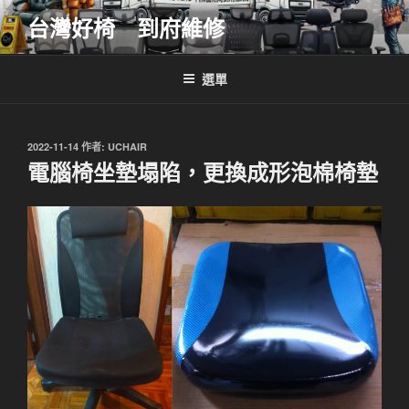
跳
台灣好椅 到府維修
至
主
要
選單
內
容
發
2022-11-14
作者:
UCHAIR
佈
電腦椅坐墊塌陷，更換成形泡棉椅墊
於