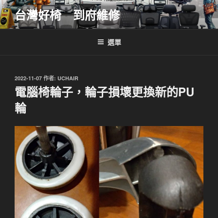
跳
台灣好椅 到府維修
至
主
要
選單
內
容
發
2022-11-07
作者:
UCHAIR
佈
電腦椅輪子，輪子損壞更換新的PU
於
輪