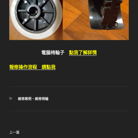
電腦椅輪子
點我了解詳情
報修操作流程 請點我
分
維修案例
、
維修椅輪
類
文
上
上一篇
章