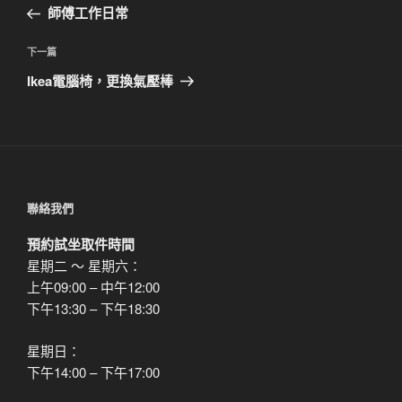
一
師傅工作日常
導
篇
覽
文
下
下一篇
章
一
Ikea電腦椅，更換氣壓棒
篇
文
章
聯絡我們
預約試坐取件時間
星期二 ～ 星期六：
上午09:00 – 中午12:00
下午13:30 – 下午18:30
星期日：
下午14:00 – 下午17:00