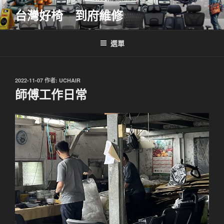
跳
台灣好椅 到府維修
至
主
要
選單
內
容
發
2022-11-07
作者:
UCHAIR
佈
師傅工作日常
於