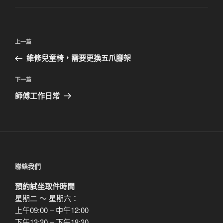
文
上
上一篇
章
一
維修兒童椅，需要更換五爪腳架
導
篇
覽
文
下
下一篇
章
一
師傅工作日常
篇
文
章
聯絡我們
預約試坐取件時間
星期二 ～ 星期六：
上午09:00 – 中午12:00
下午13:30 – 下午18:30