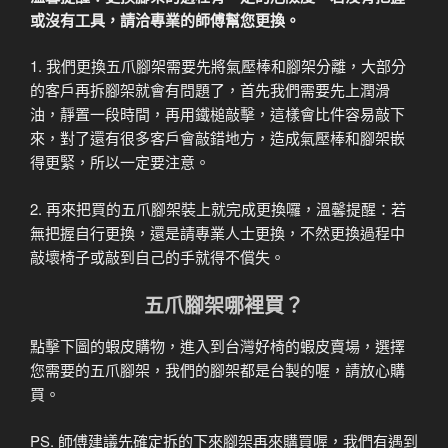
或沒有工具，請洽專業的師傅幫您更換。
1. 我們更換五爪腳架需要先將氣壓棒和腳架分離，大部分
的客戶再拆腳架就會有問題了，首先我們需要先上潤滑
油，靜置一段時間，再用鐵槌敲擊，這樣會比件容易敲下
來，對了還有很多客戶會敲錯地方，造成氣壓棒和腳架嵌
得更緊，所以一定要注意。
2. 再來把買的五爪腳架裝上就完成更換囉，溫馨提醒：若
無把握自行更換，還是請專業人士更換，不然更換過程中
敲壞椅子或敲到自己的手就得不償失。
五爪腳架哪裡買？
點擊下圖的蝦皮購物，進入到台灣好椅的蝦皮賣場，選擇
您需要的五爪腳架，我們的腳架都是台製的喔，請放心購
買。
PS. 師傅建議先確定拆的下來腳架再來購買喔，我們有遇到