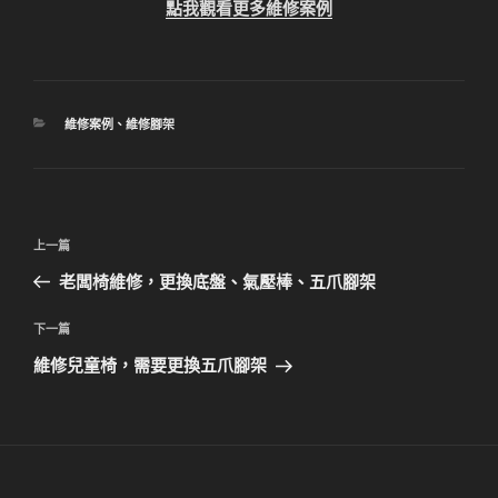
點我觀看更多維修案例
分
維修案例
、
維修腳架
類
文
上
上一篇
章
一
老闆椅維修，更換底盤、氣壓棒、五爪腳架
導
篇
覽
文
下
下一篇
章
一
維修兒童椅，需要更換五爪腳架
篇
文
章