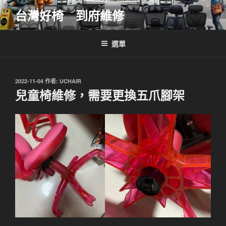
跳
台灣好椅 到府維修
至
主
要
選單
內
容
發
2022-11-04
作者:
UCHAIR
佈
兒童椅維修，需要更換五爪腳架
於