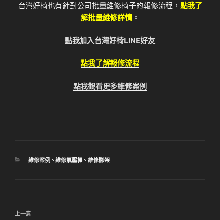
台灣好椅也有針對公司批量維修椅子的報修流程，
點我了
解批量維修詳情
。
點我加入台灣好椅LINE好友
點我了解報修流程
點我觀看更多維修案例
分
維修案例
、
維修氣壓棒
、
維修腳架
類
文
上
上一篇