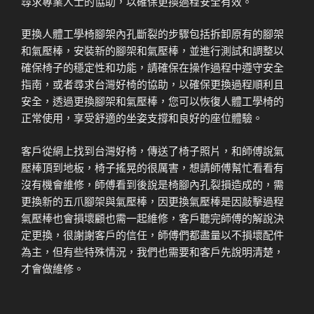
尋求專業人士的協助，以確保更換過程安全有效。
更換人體工學椅腳架內孔斷裂的步驟包括拆卸原有的腳架
和氣壓棒，安裝新的腳架和氣壓棒，並進行測試和調整以
確保椅子的穩定性和功能，請確保在操作過程中遵守安全
指南，或者尋求台灣好椅的協助，以確保更換過程順利且
安全，透過更換腳架和氣壓棒，您可以恢復人體工學椅的
正常使用，享受舒適的坐姿支撐和良好的座位體驗。
客戶從網上找到台灣好椅，傳送了椅子照片，和師傅說氣
壓棒頂到地板，椅子搖晃的很厲害，想請師傅幫忙看看有
沒有機會維修，師傅看到後說是椅腳內孔裂損造成的，需
更換新的五爪腳架與氣壓棒，因更換氣壓棒是因敲擊過程
氣壓棒也會損壞顧也需一起維修，客戶聽完師傅的解說決
定更換，很謝謝客戶的信任，師傅們都盡量以不損壞配件
為主，但有些特殊情況，我們也需要和客戶先說明清楚，
才會做維修。