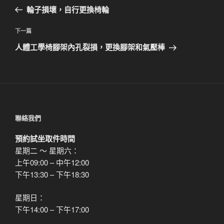
章
一
輪子損壞，自行更換椅輪
導
篇
覽
文
下
下一篇
章
一
人體工學椅腳架內孔裂損，更換腳架和氣壓棒
篇
文
章
聯絡我們
預約試坐取件時間
星期二 ～ 星期六：
上午09:00 – 中午12:00
下午13:30 – 下午18:30
星期日：
下午14:00 – 下午17:00