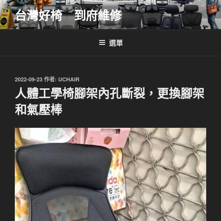
跳
台灣好椅 到府維修
至
主
要
選單
內
容
發
2022-09-23
作者:
UCHAIR
佈
人體工學椅腳架內孔斷裂，更換腳架
於
和氣壓棒