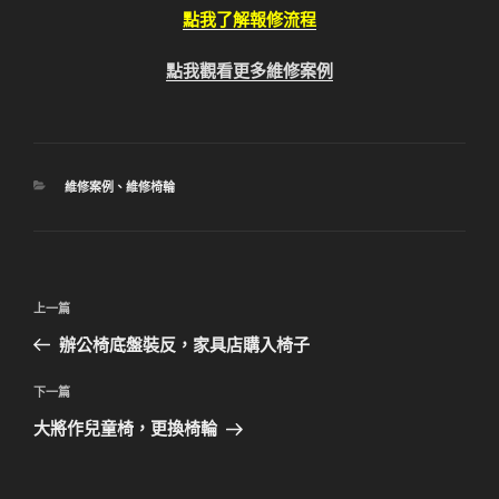
點我了解報修流程
點我觀看更多維修案例
分
維修案例
、
維修椅輪
類
文
上
上一篇
章
一
辦公椅底盤裝反，家具店購入椅子
導
篇
覽
文
下
下一篇
章
一
大將作兒童椅，更換椅輪
篇
文