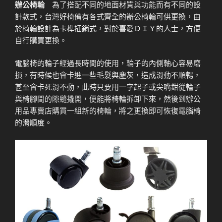
辦公椅輪
為了搭配不同的地面材質與功能而有不同的設
計款式，台灣好椅備有各式齊全的辦公椅輪可供更換，由
於椅輪設計為卡榫插銷式，對於喜愛ＤＩＹ的人士，方便
自行購買更換。
電腦椅的輪子經過長時間的使用，輪子的內側軸心容易磨
損，有時候也會卡進一些毛髮與塵灰，造成滑動不順暢，
甚至會卡死滑不動，此時只要用一字起子或尖嘴鉗從輪子
與椅腳間的隙縫撬開，便能將椅輪拆卸下來，然後到辦公
用品專賣店購買一組新的椅輪，將之更換即可恢復電腦椅
的滑順度。