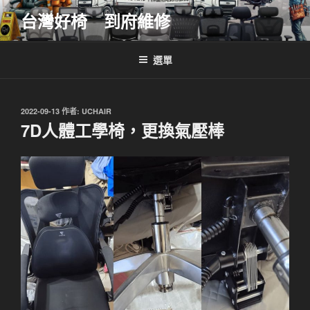
跳
台灣好椅 到府維修
至
主
要
選單
內
容
發
2022-09-13
作者:
UCHAIR
佈
7D人體工學椅，更換氣壓棒
於