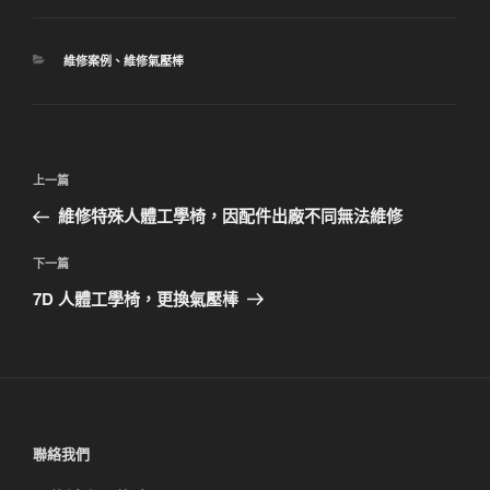
分
維修案例
、
維修氣壓棒
類
文
上
上一篇
章
一
維修特殊人體工學椅，因配件出廠不同無法維修
導
篇
覽
文
下
下一篇
章
一
7D 人體工學椅，更換氣壓棒
篇
文
章
聯絡我們