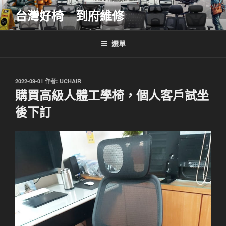
跳
台灣好椅 到府維修
至
主
要
選單
內
容
發
2022-09-01
作者:
UCHAIR
佈
購買高級人體工學椅，個人客戶試坐
於
後下訂