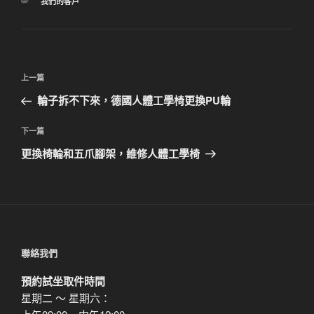
分
我們的客戶
類
文
上
上一篇
章
一
輪子拆不下來，德國人體工學椅更換PU輪
導
篇
覽
文
下
下一篇
章
一
更換椅輪和五爪腳架，維修人體工學椅
篇
文
章
聯絡我們
預約試坐取件時間
星期二 ～ 星期六：