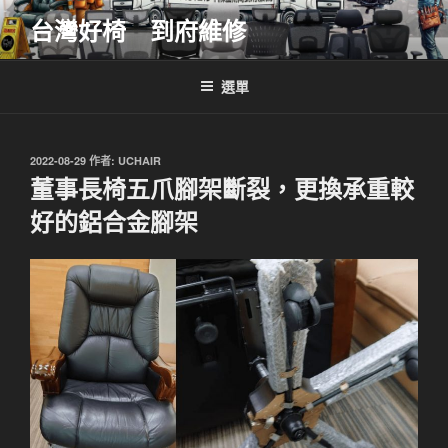
跳
台灣好椅 到府維修
至
主
要
選單
內
容
發
2022-08-29
作者:
UCHAIR
佈
董事長椅五爪腳架斷裂，更換承重較
於
好的鋁合金腳架