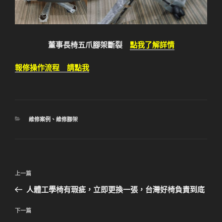
董事長椅五爪腳架斷裂
點我了解詳情
報修操作流程 請點我
分
維修案例
、
維修腳架
類
文
上
上一篇
章
一
人體工學椅有瑕疵，立即更換一張，台灣好椅負責到底
導
篇
覽
文
下
下一篇
章