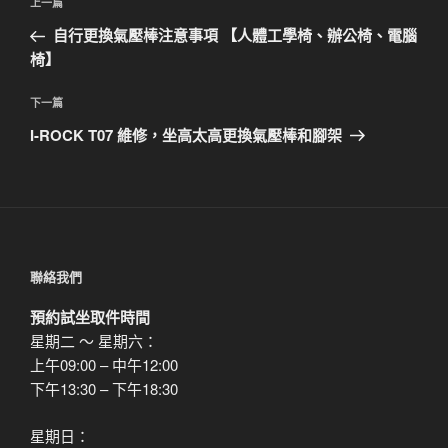
上
上一篇
章
一
自行更換氣壓棒注意事項 【人體工學椅、辦公椅、電腦
導
篇
椅】
覽
文
章
下
下一篇
一
I-ROCK T07 維修，坐高太高更換氣壓棒和腳架
篇
文
章
聯絡我們
預約試坐取件時間
星期二 ～ 星期六：
上午09:00 – 中午12:00
下午13:30 – 下午18:30
星期日：