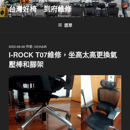
跳
台灣好椅 到府維修
至
主
要
選單
內
容
發
2022-08-08
作者:
UCHAIR
佈
I-ROCK T07維修，坐高太高更換氣
於
壓棒和腳架