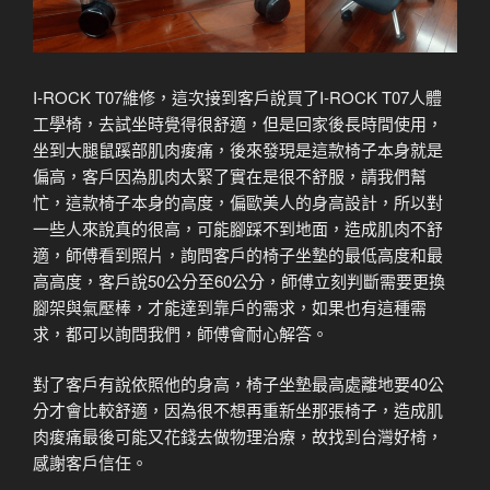
I-ROCK T07維修，這次接到客戶說買了I-ROCK T07人體
工學椅，去試坐時覺得很舒適，但是回家後長時間使用，
坐到大腿鼠蹊部肌肉痠痛，後來發現是這款椅子本身就是
偏高，客戶因為肌肉太緊了實在是很不舒服，請我們幫
忙，這款椅子本身的高度，偏歐美人的身高設計，所以對
一些人來說真的很高，可能腳踩不到地面，造成肌肉不舒
適，師傅看到照片，詢問客戶的椅子坐墊的最低高度和最
高高度，客戶說50公分至60公分，師傅立刻判斷需要更換
腳架與氣壓棒，才能達到靠戶的需求，如果也有這種需
求，都可以詢問我們，師傅會耐心解答。
對了客戶有說依照他的身高，椅子坐墊最高處離地要40公
分才會比較舒適，因為很不想再重新坐那張椅子，造成肌
肉痠痛最後可能又花錢去做物理治療，故找到台灣好椅，
感謝客戶信任。