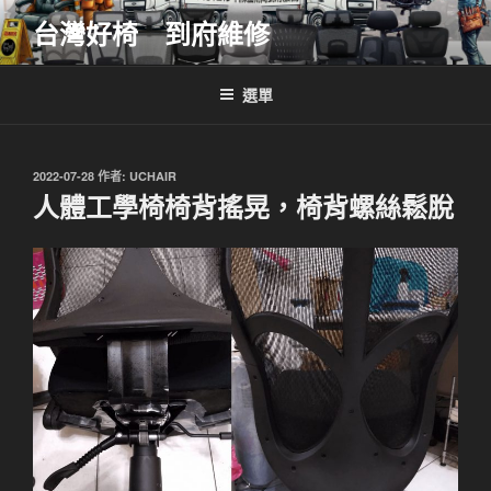
跳
台灣好椅 到府維修
至
主
要
選單
內
容
發
2022-07-28
作者:
UCHAIR
佈
人體工學椅椅背搖晃，椅背螺絲鬆脫
於