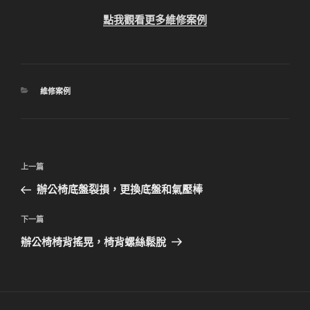
點我觀看更多維修案例
分
維修案例
類
文
上
上一篇
章
一
辦公椅底盤裂損，更換底盤和氣壓棒
導
篇
覽
文
下
下一篇
章
一
辦公椅椅背搖晃，椅背螺絲鬆脫
篇
文
章