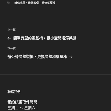
分
維修底盤
、
維修案例
、
維修氣壓棒
類
文
上
上一篇
章
一
簡單有型的電腦椅，讓小空間增添美感
導
篇
覽
文
下
下一篇
章
一
辦公椅底盤裂損，更換底盤和氣壓棒
篇
文
章
聯絡我們
預約試坐取件時間
星期二 ～ 星期六：