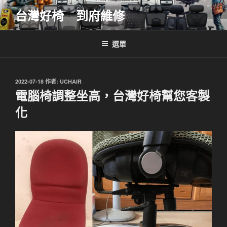
跳
台灣好椅 到府維修
至
主
要
選單
內
容
發
2022-07-18
作者:
UCHAIR
佈
電腦椅調整坐高，台灣好椅幫您客製
於
化