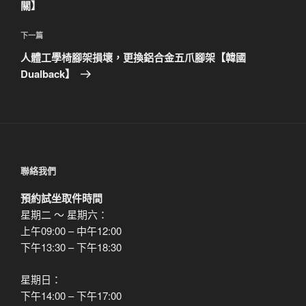
篇
關】
覽
文
章
下
下一篇
一
人體工學椅腳架損壞，更換鋁合金五爪腳架【韓國
篇
Dualback】
文
章
聯絡我們
預約試坐取件時間
星期二 ～ 星期六：
上午09:00 – 中午12:00
下午13:30 – 下午18:30
星期日：
下午14:00 – 下午17:00