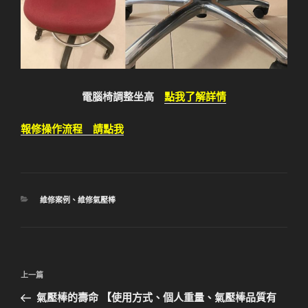
電腦椅調整坐高
點我了解詳情
報修操作流程 請點我
分
維修案例
、
維修氣壓棒
類
文
上
上一篇
章
一
氣壓棒的壽命 【使用方式、個人重量、氣壓棒品質有
導