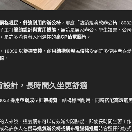
價格親民、舒適耐用的辦公椅
，那麼「熱銷經濟款辦公椅 180
子主打
簡約設計與實用機能
，無論是居家辦公、學生讀書、公司
，是許多消費者入門選擇的
高CP值電腦椅
。
8032 以
舒適支撐、耐用結構與親民價格
受到許多使用者喜愛
椅。
背設計，長時間久坐更舒適
032 採用
塑鋼成型框架椅背
，結構穩固耐用，同時搭配
高透氣
的人來說，透氣網布可以有效減少悶熱感，即使長時間坐著工作
成為許多人在搜尋
透氣辦公椅或網布電腦椅推薦
時會選擇的款式