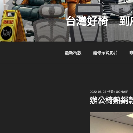
跳
至
台灣好椅 到
主
要
內
容
最新椅款
維修示範影片
發
2022-06-24
作者:
UCHAIR
佈
辦公椅熱銷款
於