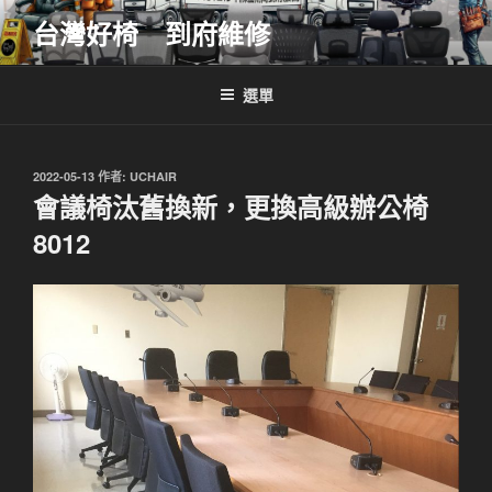
跳
台灣好椅 到府維修
至
主
要
選單
內
容
發
2022-05-13
作者:
UCHAIR
佈
會議椅汰舊換新，更換高級辦公椅
於
8012