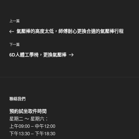
文
上
上一篇
章
一
氣壓棒的高度太低，師傅耐心更換合適的氣壓棒行程
導
篇
覽
文
下
下一篇
章
一
6D人體工學椅，更換氣壓棒
篇
文
章
聯絡我們
預約試坐取件時間
星期二 ～ 星期六：
上午09:00 – 中午12:00
下午13:30 – 下午18:30