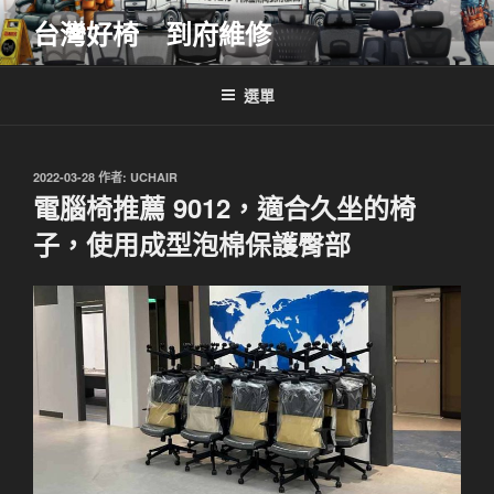
跳
台灣好椅 到府維修
至
主
要
選單
內
容
發
2022-03-28
作者:
UCHAIR
佈
電腦椅推薦 9012，適合久坐的椅
於
子，使用成型泡棉保護臀部