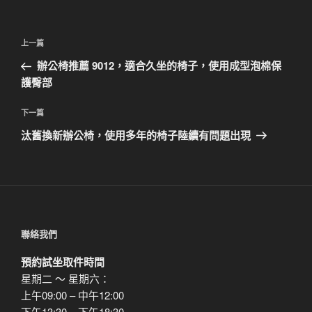
文
上
上一篇
章
一
辦公椅推薦 9012，適合久坐的椅子，使用成型泡棉保
導
篇
護臀部
覽
文
章
下
下一篇
一
汰舊換新辦公椅，使用多年的椅子陸續有問題出現
篇
文
章
聯絡我們
預約試坐取件時間
星期二 ～ 星期六：
上午09:00 – 中午12:00
下午13:30 – 下午18:30