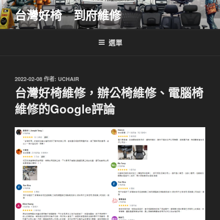
跳
台灣好椅 到府維修
至
主
要
選單
內
容
發
2022-02-08
作者:
UCHAIR
佈
台灣好椅維修，辦公椅維修、電腦椅
於
維修的Google評論