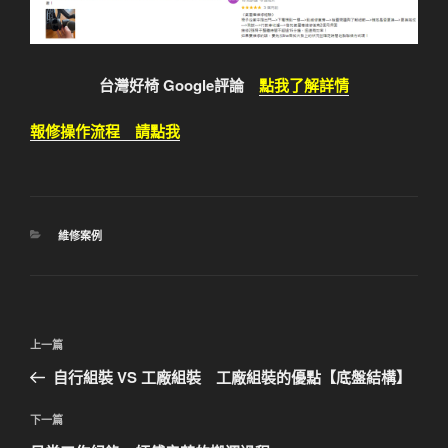
台灣好椅 Google評論
點我了解詳情
報修操作流程 請點我
分
維修案例
類
文
上
上一篇
章
一
自行組裝 VS 工廠組裝 工廠組裝的優點【底盤結構】
導
篇
覽
文
下
下一篇
章
一