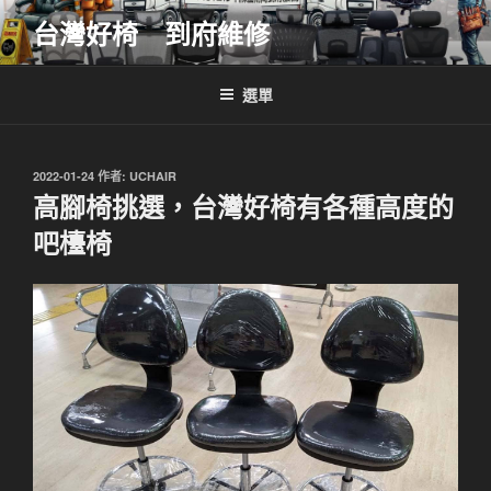
跳
台灣好椅 到府維修
至
主
要
選單
內
容
發
2022-01-24
作者:
UCHAIR
佈
高腳椅挑選，台灣好椅有各種高度的
於
吧檯椅