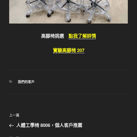
高腳椅挑選
點我了解詳情
實驗高腳椅 207
分
我們的客戶
類
文
上
上一篇
章
一
人體工學椅 8006，個人客戶推薦
導
篇