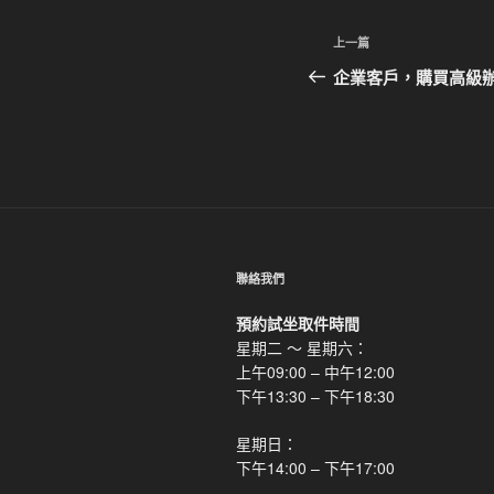
文
上
上一篇
章
一
企業客戶，購買高級
篇
導
文
覽
章
聯絡我們
預約試坐取件時間
星期二 ～ 星期六：
上午09:00 – 中午12:00
下午13:30 – 下午18:30
星期日：
下午14:00 – 下午17:00