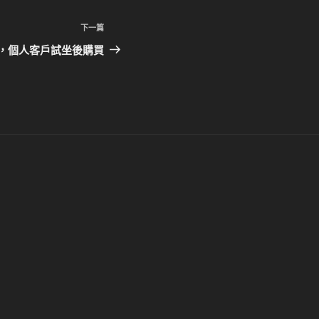
下
下一篇
一
，個人客戶試坐後購買
篇
文
章