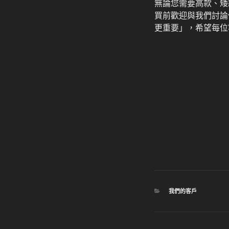
無論您需要高款、矮
買前歡迎與我們討論
更重要」，希望每位
分
我們的客戶
類