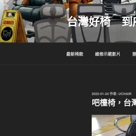
跳
至
台灣好椅 到
主
要
內
容
最新椅款
維修示範影片
發
2022-01-24
作者:
UCHAIR
佈
吧檯椅，台
於