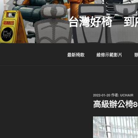
跳
至
台灣好椅 到
主
要
內
容
最新椅款
維修示範影片
發
2022-01-20
作者:
UCHAIR
佈
高級辦公椅8
於