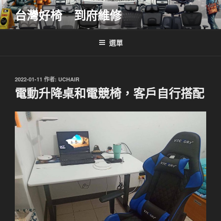
跳
台灣好椅 到府維修
至
主
要
選單
內
容
發
2022-01-11
作者:
UCHAIR
佈
電動升降桌和電競椅，客戶自行搭配
於