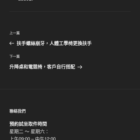
類
文
上
上一篇
章
一
扶手螺絲崩牙，人體工學椅更換扶手
導
篇
覽
文
下
下一篇
章
一
升降桌和電競椅，客戶自行搭配
篇
文
章
聯絡我們
預約試坐取件時間
星期二 ～ 星期六：
上午09:00 – 中午12:00