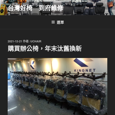
跳
台灣好椅 到府維修
至
主
要
選單
內
容
發
2021-12-21
作者:
UCHAIR
佈
購買辦公椅，年末汰舊換新
於