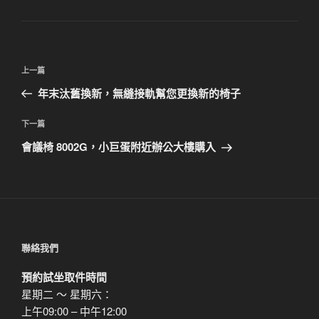
類
文
上
上一篇
章
一
年末汰舊換新，無縫接軌幫您更換新的椅子
導
篇
覽
文
下
下一篇
章
一
會議椅 8002G，小巨蛋附近辦公大樓購入
篇
文
章
聯絡我們
預約試坐取件時間
星期二 ～ 星期六：
上午09:00 – 中午12:00