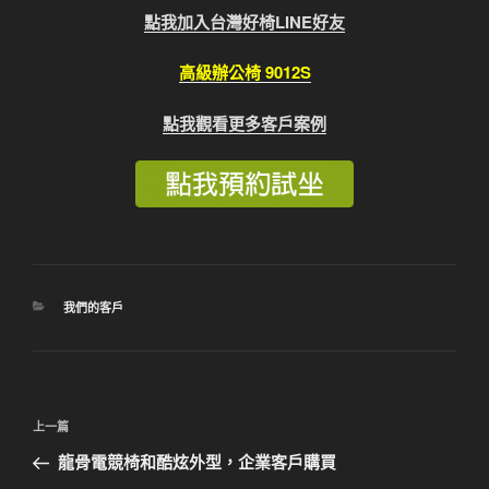
點我加入台灣好椅LINE好友
高級辦公椅 9012S
點我觀看更多客戶案例
分
我們的客戶
類
文
上
上一篇
章
一
龍骨電競椅和酷炫外型，企業客戶購買
導
篇