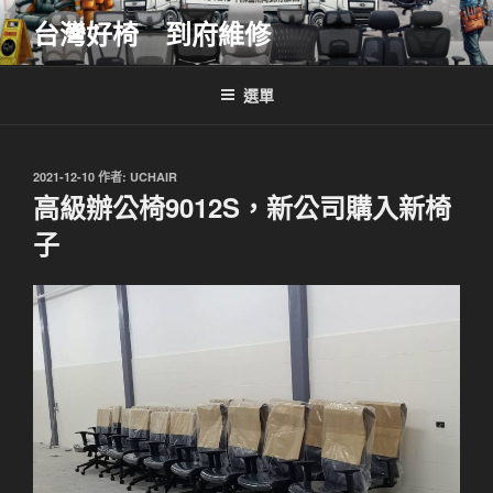
跳
台灣好椅 到府維修
至
主
要
選單
內
容
發
2021-12-10
作者:
UCHAIR
佈
高級辦公椅9012S，新公司購入新椅
於
子