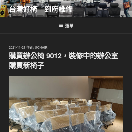
跳
台灣好椅 到府維修
至
主
要
選單
內
容
發
2021-11-21
作者:
UCHAIR
佈
購買辦公椅 9012，裝修中的辦公室
於
購買新椅子