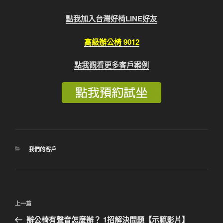
點我加入台灣好椅LINE好友
高級辦公椅 9012
點我觀看更多客戶案例
分
我們的客戶
類
文
上
上一篇
章
一
辦公椅有聲音怎麼辦？ 1招解決問題【示範影片】