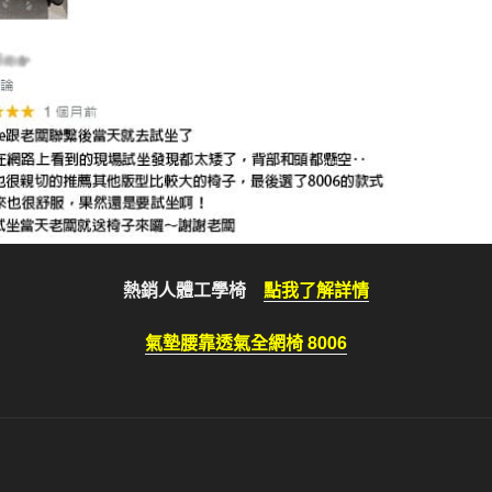
熱銷人體工學椅
點我了解詳情
氣墊腰靠透氣全網椅 8006