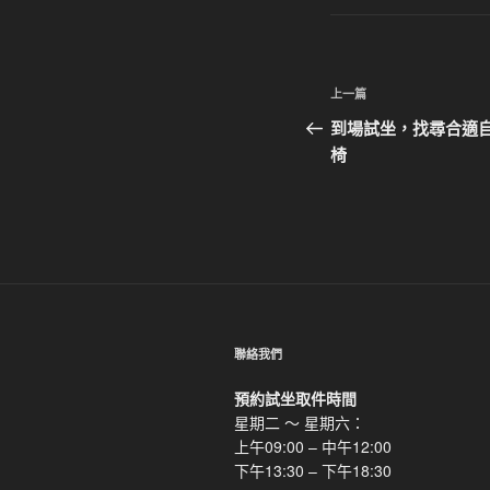
文
上
上一篇
章
一
到場試坐，找尋合適
篇
椅
導
文
覽
章
聯絡我們
預約試坐取件時間
星期二 ～ 星期六：
上午09:00 – 中午12:00
下午13:30 – 下午18:30