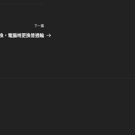
下
下一篇
一
換，電腦椅更換普通輪
篇
文
章