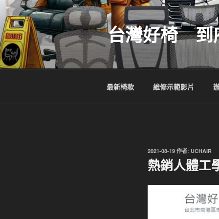
跳
至
台灣好椅 到
主
要
內
容
最新椅款
維修示範影片
發
2021-08-19
作者:
UCHAIR
佈
熱銷人體工學
於