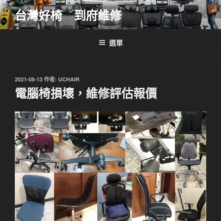
跳
台灣好椅 到府維修
至
主
要
選單
內
容
發
2021-08-13
作者:
UCHAIR
佈
電腦椅損壞，維修評估報價
於