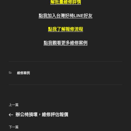
解批量維修詳情
點我加入台灣好椅LINE好友
點我了解報修流程
點我觀看更多維修案例
分
維修案例
類
文
上
上一篇
章
一
辦公椅損壞，維修評估報價
導
篇
覽
文
下
下一篇