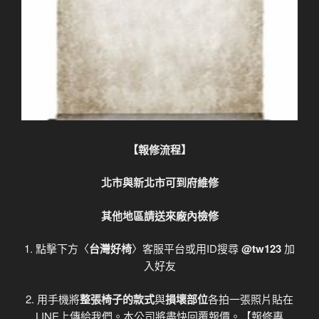
【報修流程】
北市與新北市可到府維修
其他地區請送來廠內檢修
1. 點擊下方〈
台灣好椅
〉客服平台或用ID搜尋
@tw123
加
入好友
2. 用手機將
整張椅子的款式
與
損壞部位
各拍一張照片貼在
LINE上傳給我們。本公司將盡快回覆報價。【報修專