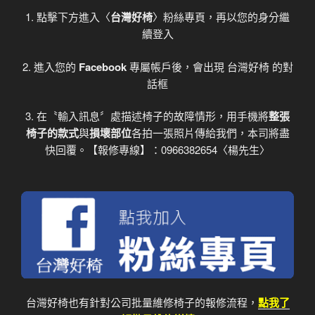
1. 點擊下方進入〈
台灣好椅
〉粉絲專頁，再以您的身分繼
續登入
2. 進入您的
Facebook
專屬帳戶後，會出現 台灣好椅 的對
話框
3. 在〝輸入訊息〞處描述椅子的故障情形，用手機將
整張
椅子的款式
與
損壞部位
各拍一張照片傳給我們，本司將盡
快回覆。【報修專線】：0966382654〈楊先生〉
台灣好椅也有針對公司批量維修椅子的報修流程，
點我了