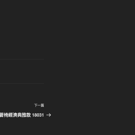
下
下一篇
一
椅經濟典雅款 18031
篇
文