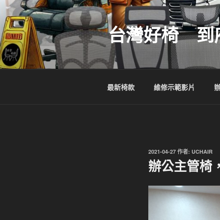
跳
至
台灣好椅 到
主
要
內
容
最新椅款
維修示範影片
發
2021-04-27
作者:
UCHAIR
佈
辦公主管椅，
於