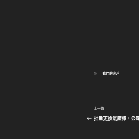
分
我們的客戶
類
文
上
上一篇
章
一
批量更換氣壓棒，公
篇
導
文