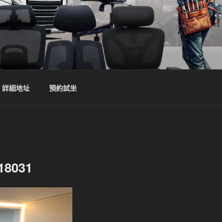
詳細地址
預約試坐
031