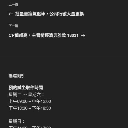
文
上
上一篇
章
一
批量更換氣壓棒，公司行號大量更換
導
篇
覽
文
下
下一篇
章
一
CP值超高，主管椅經濟典雅款 18031
篇
文
章
聯絡我們
預約試坐取件時間
星期二 ～ 星期六：
上午09:00 – 中午12:00
下午13:30 – 下午18:30
星期日：
下午14:00 – 下午17:00