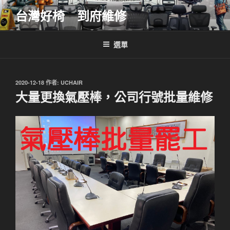
跳
台灣好椅 到府維修
至
主
要
選單
內
容
發
2020-12-18
作者:
UCHAIR
佈
大量更換氣壓棒，公司行號批量維修
於