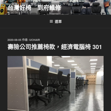
跳
台灣好椅 到府維修
至
主
要
選單
內
容
發
2020-08-05
作者:
UCHAIR
佈
壽險公司推薦椅款，經濟電腦椅 301
於