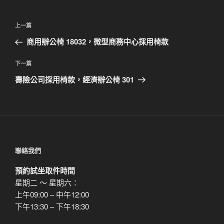
文
上
上一篇
章
一
商用辦公椅 18032，微型商務中心採用椅款
導
篇
覽
文
下
下一篇
章
一
壽險公司採用椅款，經濟辦公椅 301
篇
文
章
聯絡我們
預約試坐取件時間
星期二 ～ 星期六：
上午09:00 – 中午12:00
下午13:30 – 下午18:30