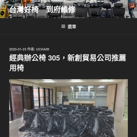
跳
台灣好椅 到府維修
至
主
要
選單
內
容
發
2020-01-23
作者:
UCHAIR
佈
經典辦公椅 305，新創貿易公司推薦
於
用椅