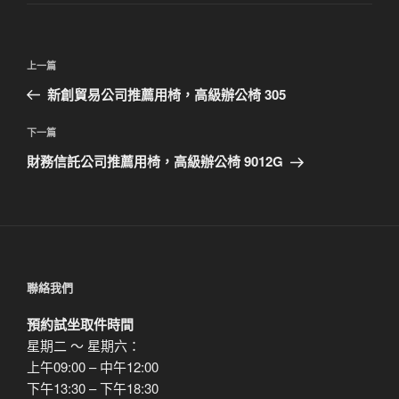
文
上
上一篇
章
一
新創貿易公司推薦用椅，高級辦公椅 305
導
篇
覽
文
下
下一篇
章
一
財務信託公司推薦用椅，高級辦公椅 9012G
篇
文
章
聯絡我們
預約試坐取件時間
星期二 ～ 星期六：
上午09:00 – 中午12:00
下午13:30 – 下午18:30