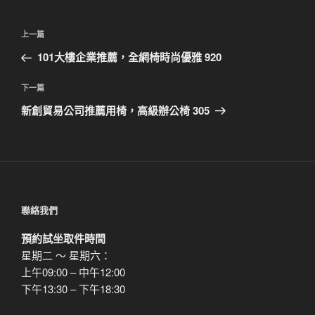
文
上
上一篇
章
一
101大樓企業推薦，全網椅時尚優雅 920
導
篇
覽
文
下
下一篇
章
一
新創貿易公司推薦用椅，高級辦公椅 305
篇
文
章
聯絡我們
預約試坐取件時間
星期二 ～ 星期六：
上午09:00 – 中午12:00
下午13:30 – 下午18:30