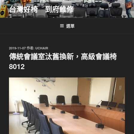
跳
台灣好椅 到府維修
至
主
要
選單
內
容
發
2019-11-07
作者:
UCHAIR
佈
傳統會議室汰舊換新，高級會議椅
於
8012