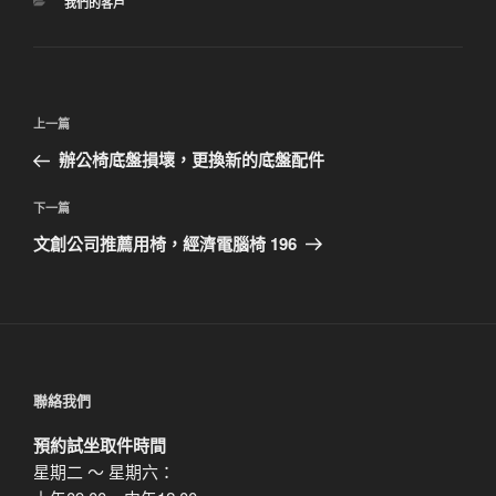
分
我們的客戶
類
文
上
上一篇
章
一
辦公椅底盤損壞，更換新的底盤配件
導
篇
覽
文
下
下一篇
章
一
文創公司推薦用椅，經濟電腦椅 196
篇
文
章
聯絡我們
預約試坐取件時間
星期二 ～ 星期六：