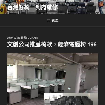
跳
台灣好椅 到府維修
至
主
要
選單
內
容
發
2019-02-25
作者:
UCHAIR
佈
文創公司推薦椅款，經濟電腦椅 196
於