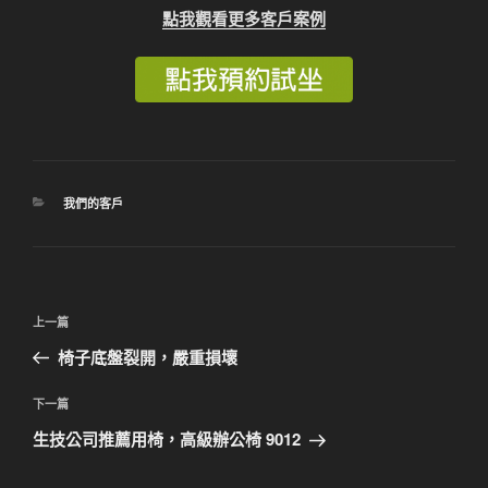
點我觀看更多客戶案例
分
我們的客戶
類
文
上
上一篇
章
一
椅子底盤裂開，嚴重損壞
導
篇
覽
文
下
下一篇
章
一
生技公司推薦用椅，高級辦公椅 9012
篇
文