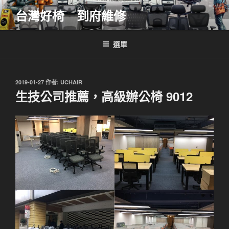
跳
台灣好椅 到府維修
至
主
要
選單
內
容
發
2019-01-27
作者:
UCHAIR
佈
生技公司推薦，高級辦公椅 9012
於