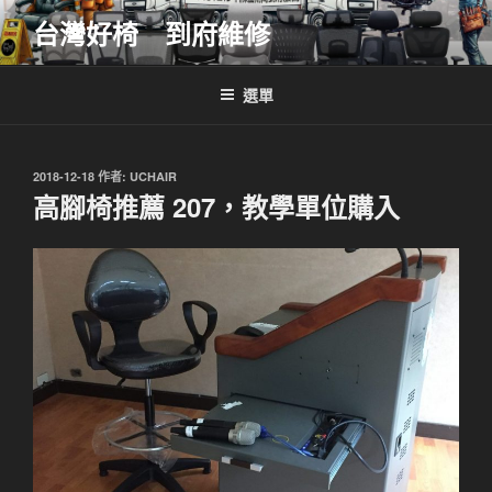
跳
台灣好椅 到府維修
至
主
要
選單
內
容
發
2018-12-18
作者:
UCHAIR
佈
高腳椅推薦 207，教學單位購入
於