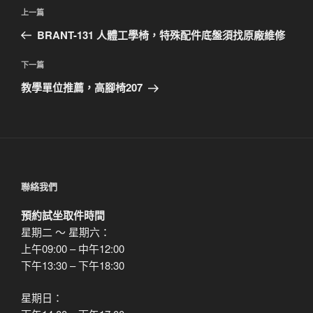
文
上
上一篇
章
一
BRANT-131 人體工學椅，特殊配件底盤須找原廠維修
導
篇
覽
文
下
下一篇
章
一
教學單位推薦，高腳椅207
篇
文
章
聯絡我們
預約試坐取件時間
星期二 ～ 星期六：
上午09:00 – 中午12:00
下午13:30 – 下午18:30
星期日：