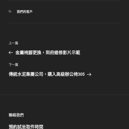
分
我們的客戶
類
文
上
上一篇
章
一
金屬椅腳更換，到府維修影片示範
導
篇
覽
文
下
下一篇
章
一
傳統水泥集團公司，購入高級辦公椅305
篇
文
章
聯絡我們
預約試坐取件時間