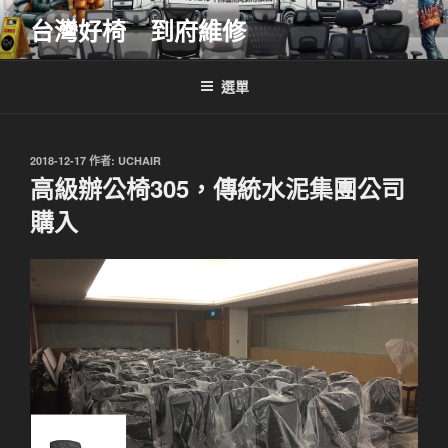
跳
台灣好椅 到府維修
至
主
要
選單
內
容
發
2018-12-17
作者:
UCHAIR
佈
高級辦公椅305，傳統水泥集團公司
於
購入