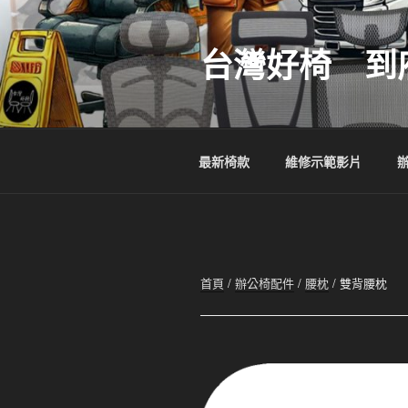
跳
至
台灣好椅 到
主
要
內
容
最新椅款
維修示範影片
首頁
/
辦公椅配件
/
腰枕
/ 雙背腰枕