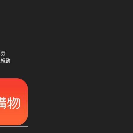
疲勞
體轉動