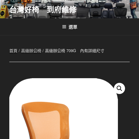
跳
台灣好椅 到府維修
至
主
要
選單
內
容
首頁
/
高級辦公椅
/ 高級辦公椅 709G 內有詳細尺寸