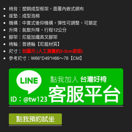
椅背：塑鋼成型框架，面覆內嵌式網布
座墊：成型泡棉
機構：中置式後仰機構，彈性可調整，可鎖定
升降：氣壓升降，行程12公分
腳架：尼龍加纖高叉腳架
椅輪：普通輪【尼龍材質】
尺寸：
如圖示 (人工測量約2-3cm差距)
參考尺寸：W66*D49*H66～78【CM】