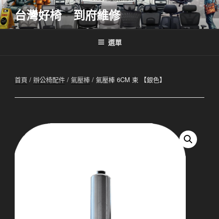
跳
台灣好椅 到府維修
至
主
要
選單
內
容
首頁
/
辦公椅配件
/
氣壓棒
/ 氣壓棒 6CM 束 【銀色】