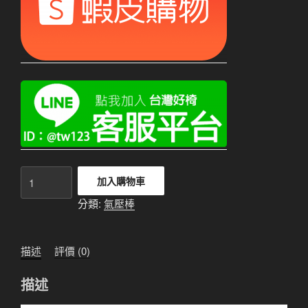
氣
加入購物車
壓
分類:
氣壓棒
棒
6CM
束
描述
評價 (0)
【銀
色】
描述
數
量