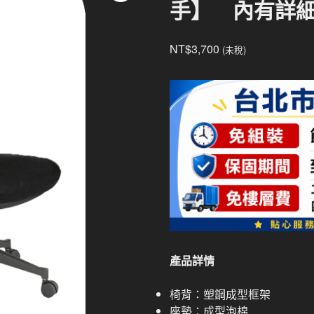
手】 內有詳
NT$
3,700
(未稅)
產品詳情
椅背：塑鋼成型框架
座墊：成型泡棉