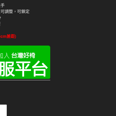
扶手
性可調整，可鎖定
分
裂
3cm差距)