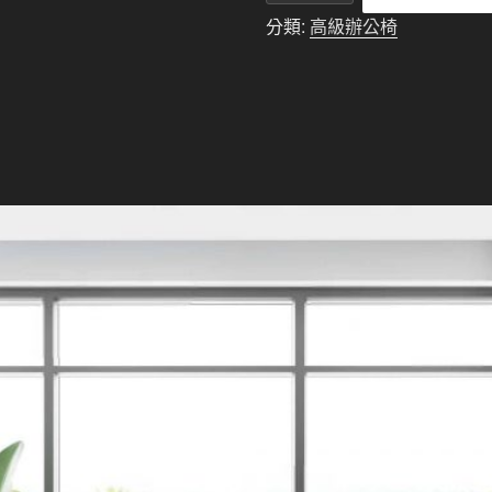
辦
分類:
高級辦公椅
公
椅
10003G
【無
扶
手】
內
有
詳
細
尺
寸
數
量