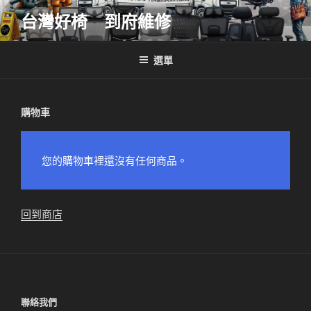
跳
台灣好椅 到府維修
至
主
要
選單
內
容
購物車
您的購物車裡還沒有任何商品。
回到商店
聯絡我們