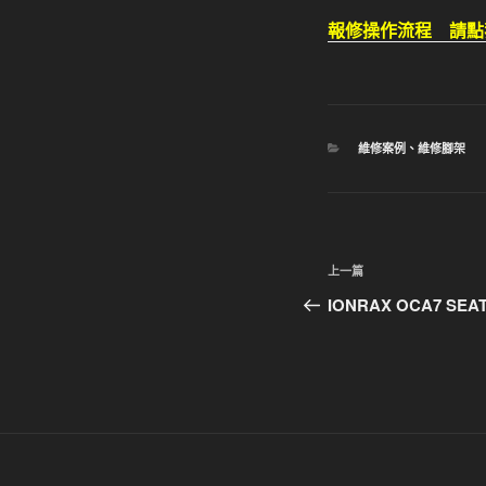
報修操作流程 請點
分
維修案例
、
維修腳架
類
文
上
上一篇
章
一
IONRAX OCA7 S
篇
導
文
覽
章