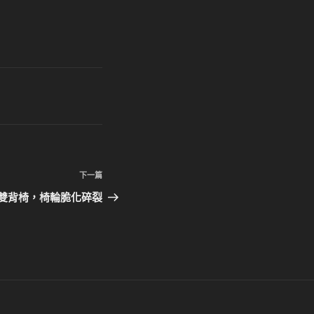
下
下一篇
一
雙背椅，椅輪脆化碎裂
篇
文
章