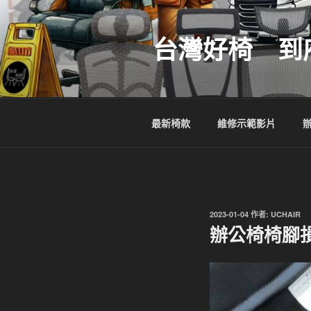
跳
至
台灣好椅 到
主
要
內
容
最新椅款
維修示範影片
發
2023-01-04
作者:
UCHAIR
佈
辦公椅椅腳
於