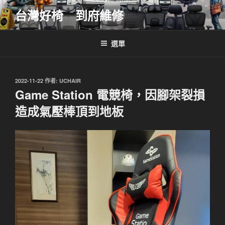
跳
台灣好椅 到府維修
至
主
要
選單
內
容
發
2022-11-22
作者:
UCHAIR
佈
Game Station 電競椅，因腳架裂損
於
造成氣壓棒頂到地板