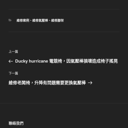
分
維修案例
、
維修氣壓棒
、
維修腳架
類
文
上
上一篇
章
一
Ducky hurricane 電競椅，因氣壓棒損壞造成椅子搖晃
導
篇
覽
文
下
下一篇
章
一
維修老闆椅，升降有問題需要更換氣壓棒
篇
文
章
聯絡我們